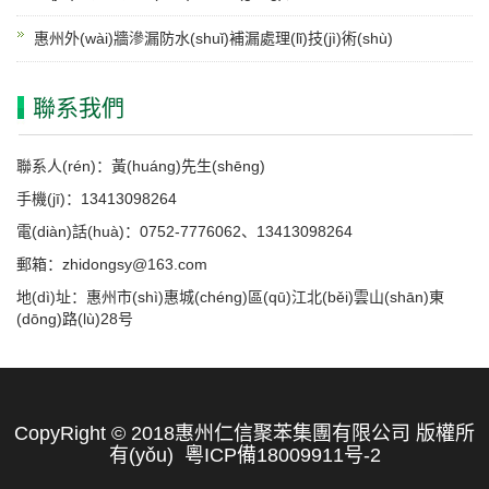
惠州外(wài)牆滲漏防水(shuǐ)補漏處理(lǐ)技(jì)術(shù)
聯系我們
聯系人(rén)：黃(huáng)先生(shēng)
手機(jī)：13413098264
電(diàn)話(huà)：0752-7776062、13413098264
郵箱：zhidongsy@163.com
地(dì)址：惠州市(shì)惠城(chéng)區(qū)江北(běi)雲山(shān)東
(dōng)路(lù)28号
CopyRight © 2018惠州仁信聚苯集團有限公司 版權所
有(yǒu) 粵ICP備18009911号-2