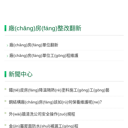
廠(chǎng)房(fáng)整改翻新
廠(chǎng)房(fáng)單位翻新
廠(chǎng)房(fáng)單位工(gōng)程維護
新聞中心
鐵(tiě)皮房(fáng)降溫隔熱(rè)塗料施工(gōng)工(gōng)藝
鋼結構廠(chǎng)房(fáng)該如(rú)何保養維護呢(ne)？
外(wài)牆清洗公司安全操作(zuò)規程
金(jīn)屬屋面防水(shuǐ)補漏工(gōng)程