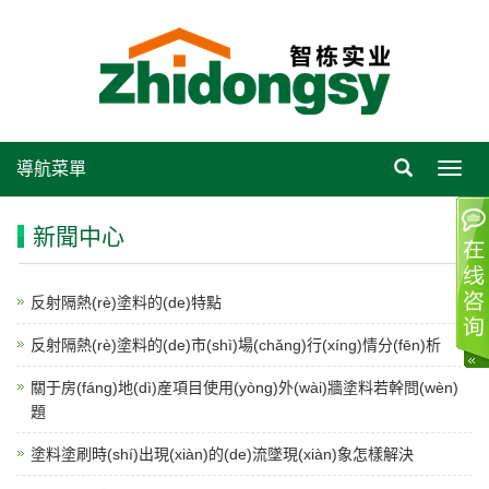
導航菜單
Toggl
navig
新聞中心
反射隔熱(rè)塗料的(de)特點
反射隔熱(rè)塗料的(de)市(shì)場(chǎng)行(xíng)情分(fēn)析
關于房(fáng)地(dì)産項目使用(yòng)外(wài)牆塗料若幹問(wèn)
題
塗料塗刷時(shí)出現(xiàn)的(de)流墜現(xiàn)象怎樣解決