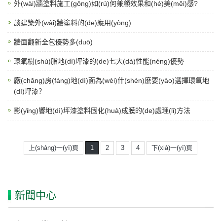
外(wài)牆塗料施工(gōng)如(rú)何兼顧效果和(hé)美(měi)感?
談建築外(wài)牆塗料的(de)應用(yòng)
牆面翻新全包優勢多(duō)
環氧樹(shù)脂地(dì)坪漆的(de)七大(dà)性能(néng)優勢
廠(chǎng)房(fáng)地(dì)面為(wèi)什(shén)麽要(yào)選擇環氧地
(dì)坪漆？
影(yǐng)響地(dì)坪漆塗料固化(huà)成膜的(de)處理(lǐ)方法
上(shàng)一(yī)頁
1
2
3
4
下(xià)一(yī)頁
新聞中心