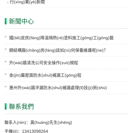
行(xíng)業(yè)新聞
新聞中心
鐵(tiě)皮房(fáng)降溫隔熱(rè)塗料施工(gōng)工(gōng)藝
鋼結構廠(chǎng)房(fáng)該如(rú)何保養維護呢(ne)？
外(wài)牆清洗公司安全操作(zuò)規程
金(jīn)屬屋面防水(shuǐ)補漏工(gōng)程
惠州外(wài)牆滲漏防水(shuǐ)補漏處理(lǐ)技(jì)術(shù)
聯系我們
聯系人(rén)：黃(huáng)先生(shēng)
手機(jī)：13413098264