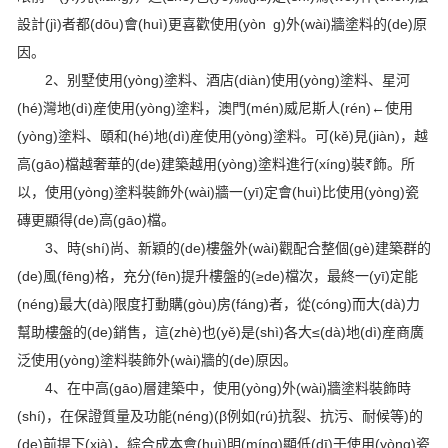
設計(jì)者都(dōu)會(huì)更喜歡使用(yòn g)外(wài)牆塗料的(de)原
因。
2、别墅使用(yòng)塗料、酒店(diàn)使用(yòng)塗料、星河
(hé)灣地(dì)産使用(yòng)塗料，澳門(mén)威尼斯人(rén)←使用
(yòng)塗料、頤和(hé)地(dì)産使用(yòng)塗料。可(kě)見(jiàn)，越
高(gāo)檔越奢華的(de)建築越用(yòng)塗料進行(xíng)裝₹飾。所
以，使用(yòng)塗料裝飾外(wài)牆一(yī)定會(huì)比使用(yòng)瓷
磚更顯得(de)高(gāo)檔。
3、時(shí)尚、新穎的(de)樓盤外(wài)觀配合整個(gè)建築群的
(de)風(fēng)格，充分(fēn)提升樓盤的(≥de)檔次，最終一(yī)定能
(néng)最大(dà)限度打動購(gòu)房(fáng)者，從(cóng)而大(dà)力
幫助樓盤的(de)銷售，這(zhè)也(yě)是(shì)各大≤(dà)地(dì)産商廣
泛使用(yòng)塗料裝飾外(wài)牆的(de)原因。
4、在中高(gāo)層建築中，使用(yòng)外(wài)牆塗料裝飾時
(shí)，在保證質量及功能(néng)(β例如(rú)抗裂、抗污、耐候等)的
(de)前提下(xià)，綜合成本會(huì)明(míng)顯低(dī)于使用(yòng)瓷