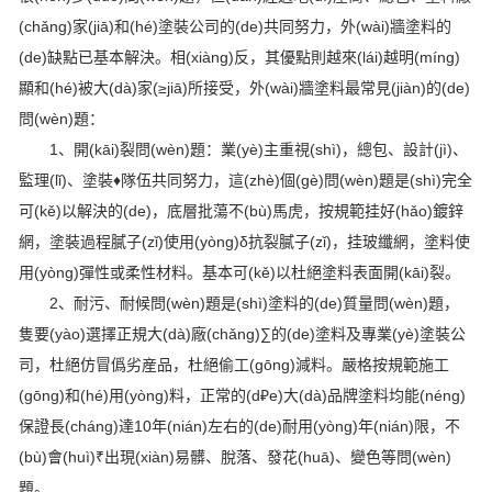
(chǎng)家(jiā)和(hé)塗裝公司的(de​)共同努力，外(wài)牆塗料的
(de)缺點已基本解決。相(xiàng)反，其優點則越來(lái)越明(míng)
顯和(hé)被大(dà)家(≥jiā)所接受，外(wài)牆塗料最常見(jiàn)的(de)
問(wèn)題：
1、開(kāi)裂問(wèn)題：業(yè)主重視(shì)，總包、設計(jì)、
監理(lǐ)、塗裝♦隊伍共同努力，這(zhè)個(gè)問(wèn)題是(shì)完全
可(kě)以解決的(de)，底層批蕩不(bù)馬虎，按規範挂好(hǎo)鍍鋅
網，塗裝過程膩子(zǐ)使用(yòng)δ抗裂膩子(zǐ)，挂玻纖網，塗料使
用(yòng)彈性或柔性材料。基本可(kě)以杜絕塗料表面開(kāi)裂。
2、耐污、耐候問(wèn)題是(shì)塗料的(de)質量問(wèn)題，
隻要(yào)選擇正規大(dà)廠(chǎng)∑的(de)塗料及專業(yè)塗裝公
司，杜絕仿冒僞劣産品，杜絕偷工(gōng)減料。嚴格按規範施工
(gōng)和(hé)用(yòng)料，正常的(d₽e)大(dà)品牌塗料均能(néng)
保證長(cháng)達10年(nián)左右的(de)耐用(yòng)年(nián)限，不
(bù)會(huì)₹出現(xiàn)易髒、脫落、發花(huā)、變色等問(wèn)
題。