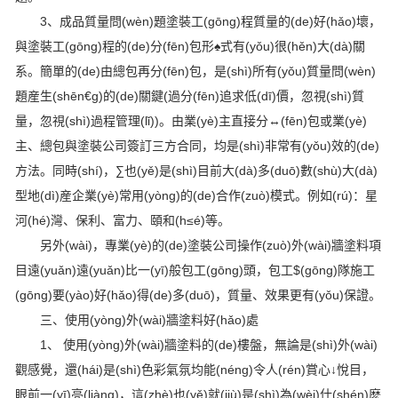
3、成品質量問(wèn)題塗裝工(gōng)程質量的(de)好(hǎo)壞，
與塗裝工(gōng)程的(de)分(fēn)包形♠式有(yǒu)很(hěn)大(dà)關
系。簡單的(de)由總包再分(fēn)包，是(shì)所有(yǒu)質量問(wèn)
題産生(shēn€g)的(de)關鍵(過分(fēn)追求低(dī)價，忽視(shì)質
量，忽視(shì)過程管理(lǐ))。由業(yè)主直接分↔(fēn)包或業(yè)
主、總包與塗裝公司簽訂三方合同，均是(shì)非常有(yǒu)效的(de)
方法。同時(shí)，∑也(yě)是(shì)目前大(dà)多(duō)數(shù)大(dà)
型地(dì)産企業(yè)常用(yòng)的(de)合作(zuò)模式。例如(rú)：星
河(hé)灣、保利、富力、頤和(h≤é)等。
另外(wài)，專業(yè)的(de)塗裝公司操作(zuò)外(wài)牆塗料項
目遠(yuǎn)遠(yuǎn)比一(yī)般包工(gōng)頭，包工$(gōng)隊施工
(gōng)要(yào)好(hǎo)得(de)多(duō)，質量、效果更有(yǒu)保證。
三、使用(yòng)外(wài)牆塗料好(hǎo)處
1、 使用(yòng)外(wài)牆塗料的(de)樓盤，無論是(shì)外(wài)
觀感覺，還(hái)是(shì)色彩氣氛均能(néng)令人(rén)賞心↓悅目，
眼前一(yī)亮(liàng)，這(zhè)也(yě)就(jiù)是(shì)為(wèi)什(shén)麽