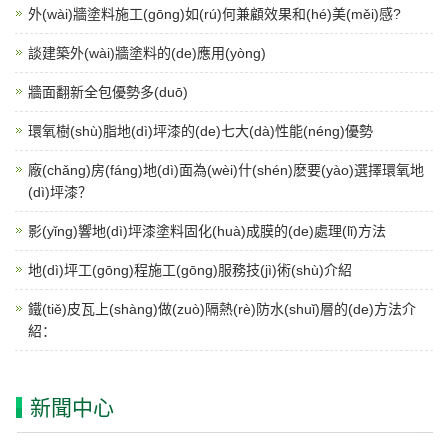
外(wài)牆塗料施工(gōng)如(rú)何兼顧效果和(hé)美(měi)感?
談建築外(wài)牆塗料的(de)應用(yòng)
牆面翻新全包優勢多(duō)
環氧樹(shù)脂地(dì)坪漆的(de)七大(dà)性能(néng)優勢
廠(chǎng)房(fáng)地(dì)面為(wèi)什(shén)麽要(yào)選擇環氧地
(dì)坪漆？
影(yǐng)響地(dì)坪漆塗料固化(huà)成膜的(de)處理(lǐ)方法
地(dì)坪工(gōng)程施工(gōng)服務技(jì)術(shù)介紹
鐵(tiě)皮瓦上(shàng)做(zuò)隔熱(rè)防水(shuǐ)層的(de)方法介
紹：
新聞中心