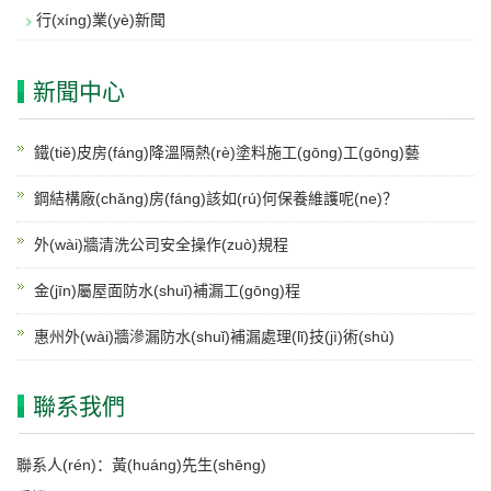
行(xíng)業(yè)新聞
新聞中心
鐵(tiě)皮房(fáng)降溫隔熱(rè)塗料施工(gōng)工(gōng)藝
鋼結構廠(chǎng)房(fáng)該如(rú)何保養維護呢(ne)？
外(wài)牆清洗公司安全操作(zuò)規程
金(jīn)屬屋面防水(shuǐ)補漏工(gōng)程
惠州外(wài)牆滲漏防水(shuǐ)補漏處理(lǐ)技(jì)術(shù)
聯系我們
聯系人(rén)：黃(huáng)先生(shēng)