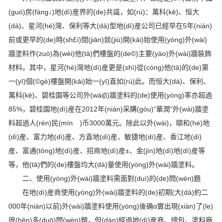
(guó)房(fáng↓)地(dì)産界的(de)共識，如(rú)：萬科(kē)、恒大
(dà)、星河(hé)灣、保利等大(dà)型地(dì)産公司已經早在5年(nián)
前或更早的(de)時(sh£í)間(jiān)就(jiù)開(kāi)始使用(yòng)外(wài)
牆塗料作(zuò)為(wèi)他(tā)們樓盤的(de©)主要(yào)外(wài)牆裝飾
材料。其中，星河(hé)灣地(dì)産更是(shì)從(cóng)他(tā)的(de)第
一(yī)個(©gè)樓盤開(kāi)始一(yī)直如(rú)此。而恒大(dà)、保利、
萬科(kē)、碧桂園等公司外(wàiβ)牆塗料的(de)使用(yòng)率亦超過
85%，碧桂園地(dì)産在2012年(nián)采購(gòu)“華潤”外(wài)牆塗
料超過人(rén)民(mín )币3000萬元。除此以外(wài)，頤和(hé)地
(dì)産、富力地(dì)産、方直地(dì)産、敏捷地(dì)産、香江地(dì)
産、富通(tōng)地(dì)産、招商地(dì)産±、金(jīn)地(dì)地(dì)産等
等，他(tā)們的(de)樓盤均大(dà)量使用(yòng)外(wài)牆塗料。
二、使用(yòng)外(wài)牆塗料需面對(duì)的(de)問(wèn)題
在地(dì)産商使用(yòng)外(wài)牆塗料的(de)初期(大(dà)約二
000年(nián)以前)外(wài)牆塗料使用(yòng)後确α實出現(xiàn)了(le)
很(hěn)多(duō)問(wèn)題，但(dàn)經過地(dì)産商、總包、塗料廠